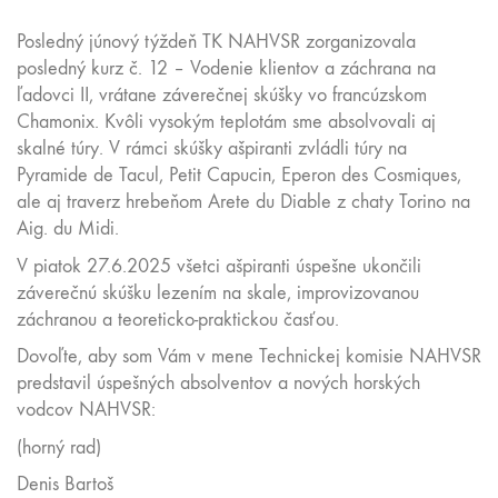
Posledný júnový týždeň TK NAHVSR zorganizovala
posledný kurz č. 12 – Vodenie klientov a záchrana na
ľadovci II, vrátane záverečnej skúšky vo francúzskom
Chamonix. Kvôli vysokým teplotám sme absolvovali aj
skalné túry. V rámci skúšky ašpiranti zvládli túry na
Pyramide de Tacul, Petit Capucin, Eperon des Cosmiques,
ale aj traverz hrebeňom Arete du Diable z chaty Torino na
Aig. du Midi.
V piatok 27.6.2025 všetci ašpiranti úspešne ukončili
záverečnú skúšku lezením na skale, improvizovanou
záchranou a teoreticko-praktickou časťou.
Dovoľte, aby som Vám v mene Technickej komisie NAHVSR
predstavil úspešných absolventov a nových horských
vodcov NAHVSR:
(horný rad)
Denis Bartoš