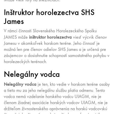
Inštruktor horolezectva SHS
James
V rámci činnosti Slovenského Horolezeckého Spolku
inštruktor horolezectva
JAMES môže
viesť výcvik členov
Jamesu v akomkoľvek horskom teréne. Jeho činnosť je
možná len pre členov odielov SHS James a je určená pre
záujemcov o dosiahnutie schopností samostatného pohybu v
horolezeckých terénoch.
Nelegálny vodca
Nelegálny vodca
je ten, kto vedie v horskom teréne osoby
a tieto mu za jeho nelegálnu službu platia odmenu. Tento
vodca nemá vzdelanie horského vodcu UIAGM, nie je
členom žiadnej asociácie horských vodcov UIAGM, nie je
držiteľom živnostenského oprávnenia na horskú vodcovskú