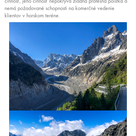
činnosť, jeho činnosť nepokrýva žiadna profesná poistka a
nemá požadované schopnosti na komerčné vedenie
klientov v horskom teréne.