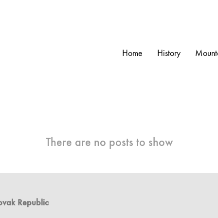
Home
History
Mounta
There are no posts to show
lovak Republic