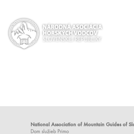
National Association of Mountain Guides of S
Dom služieb Primo